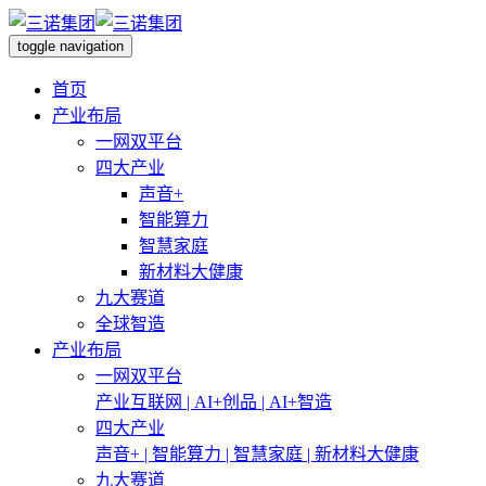
toggle navigation
首页
产业布局
一网双平台
四大产业
声音+
智能算力
智慧家庭
新材料大健康
九大赛道
全球智造
产业布局
一网双平台
产业互联网 | AI+创品 | AI+智造
四大产业
声音+ | 智能算力 | 智慧家庭 | 新材料大健康
九大赛道