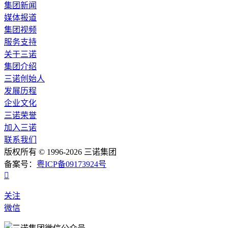
集团新闻
媒体报道
集团视频
服务支持
关于三诺
集团介绍
三诺创始人
发展历程
企业文化
三诺荣誉
加入三诺
联系我们
版权所有 © 1996-2026 三诺集团
备案号：
粤ICP备09173924号

关注
微信