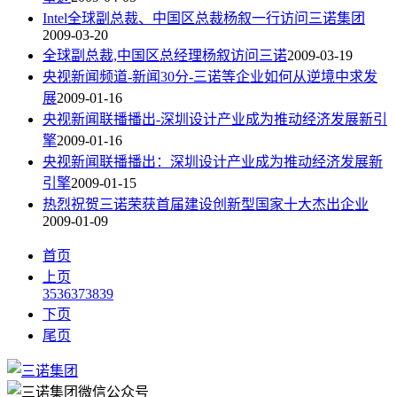
Intel全球副总裁、中国区总裁杨叙一行访问三诺集团
2009-03-20
全球副总裁,中国区总经理杨叙访问三诺
2009-03-19
央视新闻频道-新闻30分-三诺等企业如何从逆境中求发
展
2009-01-16
央视新闻联播播出-深圳设计产业成为推动经济发展新引
擎
2009-01-16
央视新闻联播播出：深圳设计产业成为推动经济发展新
引擎
2009-01-15
热烈祝贺三诺荣获首届建设创新型国家十大杰出企业
2009-01-09
首页
上页
35
36
37
38
39
下页
尾页