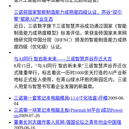
诺人工智能终端中试基地也正式启动运营。
三诺获国家智能制造能力成熟度四级认证，声谷“双引
擎”赋能AI产业生态
近日，三诺数字旗下三诺智慧声谷成功通过国家《智能
制造能力成熟度模型》标准评估，荣获金砖国家未来网
络研究院中国分院（BIFNC）颁发的智能制造能力成熟
度四级（优化级）认证。
与AI同行 智启新未来——三诺智慧声谷乔迁大吉
8月15日，“与AI同行 智启新未来”三诺智慧声谷乔迁仪
式隆重举行，标志着这一历时1000余天打造的AI产业新
地标正式投入使用，在青山绿水环抱的新园区内，三诺
人用爱与智慧书写着企业发展的新篇章。
三诺第一套笔记本电脑模具(11.6寸化妆盒)开模
2009-08-
04
三诺第一块笔记本电脑主板(Pinetrail-M平台)成功Power
on
2009-07-26
董事长刘志雄作客人民网-强国论坛之青年创业中国强
2009-06-16