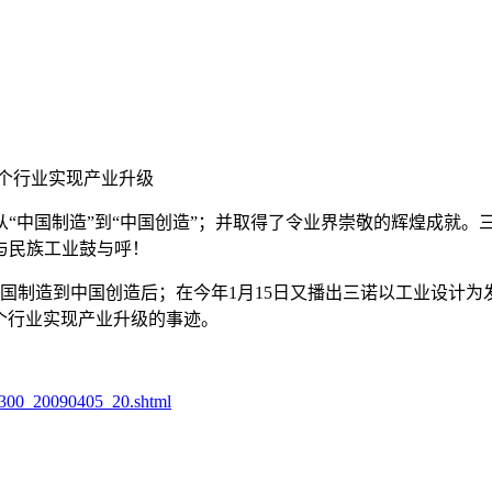
整个行业实现产业升级
“中国制造”到“中国创造”；并取得了令业界崇敬的辉煌成就。
与民族工业鼓与呼！
从中国制造到中国创造后；在今年1月15日又播出三诺以工业设计
个行业实现产业升级的事迹。
o_300_20090405_20.shtml