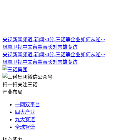
央视新闻频道-新闻30分-三诺等企业如何从逆···
凤凰卫视中文台董事长刘志雄专访
央视新闻频道-新闻30分-三诺等企业如何从逆···
凤凰卫视中文台董事长刘志雄专访
扫一扫关注三诺
产业布局
一网双平台
四大产业
九大赛道
全球智造
核心能力