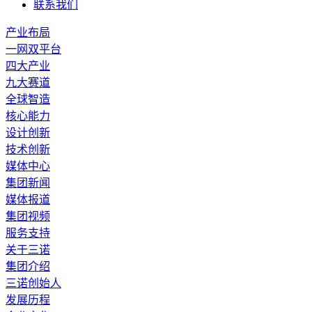
联系我们
产业布局
一网双平台
四大产业
九大赛道
全球智造
核心能力
设计创新
技术创新
媒体中心
集团新闻
媒体报道
集团视频
服务支持
关于三诺
集团介绍
三诺创始人
发展历程