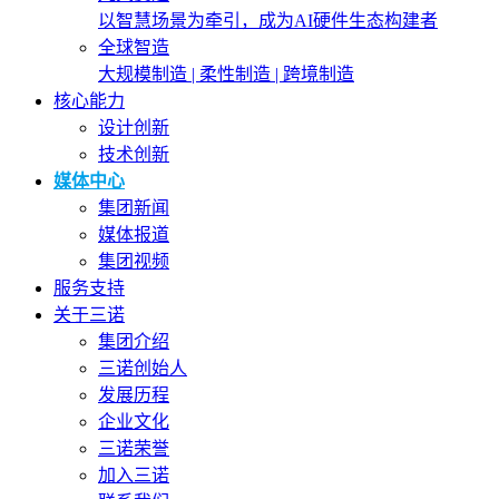
以智慧场景为牵引，成为AI硬件生态构建者
全球智造
大规模制造 | 柔性制造 | 跨境制造
核心能力
设计创新
技术创新
媒体中心
集团新闻
媒体报道
集团视频
服务支持
关于三诺
集团介绍
三诺创始人
发展历程
企业文化
三诺荣誉
加入三诺