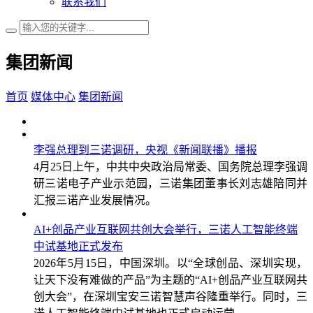
联系我们
集团新闻
首页
媒体中心
集团新闻
李强总理到三诺调研，央视《新闻联播》播报
4月25日上午，中共中央政治局常委、国务院总理李强调
研三诺电子产业示范园，三诺集团董事长刘志雄陪同并
汇报三诺产业发展情况。
AI+创品产业互联网共创大会举行，三诺人工智能终端
中试基地正式发布
2026年5月15日，中国深圳。以“全球创品、深圳实现，
让天下没有难做的产品”为主题的“AI+创品产业互联网共
创大会”，在深圳宝安三诺智慧声谷隆重举行。同时，三