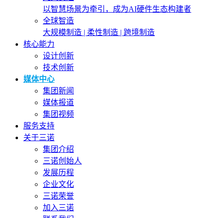
以智慧场景为牵引，成为AI硬件生态构建者
全球智造
大规模制造 | 柔性制造 | 跨境制造
核心能力
设计创新
技术创新
媒体中心
集团新闻
媒体报道
集团视频
服务支持
关于三诺
集团介绍
三诺创始人
发展历程
企业文化
三诺荣誉
加入三诺