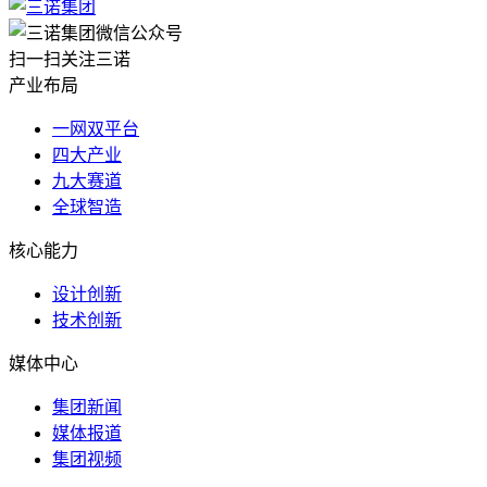
扫一扫关注三诺
产业布局
一网双平台
四大产业
九大赛道
全球智造
核心能力
设计创新
技术创新
媒体中心
集团新闻
媒体报道
集团视频