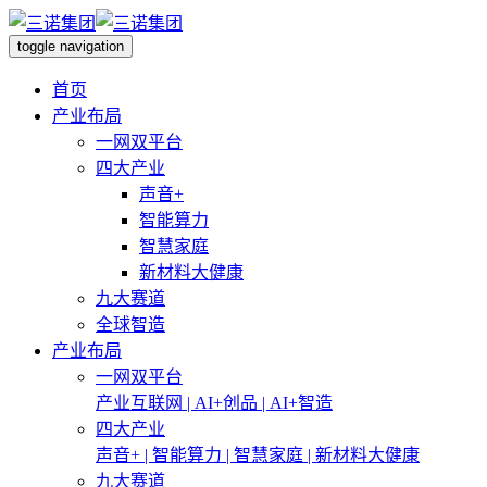
toggle navigation
首页
产业布局
一网双平台
四大产业
声音+
智能算力
智慧家庭
新材料大健康
九大赛道
全球智造
产业布局
一网双平台
产业互联网 | AI+创品 | AI+智造
四大产业
声音+ | 智能算力 | 智慧家庭 | 新材料大健康
九大赛道