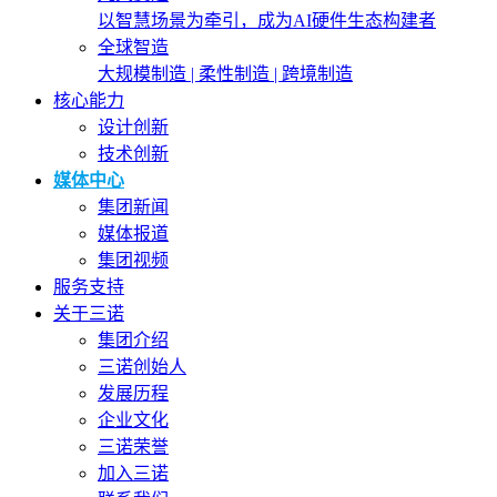
以智慧场景为牵引，成为AI硬件生态构建者
全球智造
大规模制造 | 柔性制造 | 跨境制造
核心能力
设计创新
技术创新
媒体中心
集团新闻
媒体报道
集团视频
服务支持
关于三诺
集团介绍
三诺创始人
发展历程
企业文化
三诺荣誉
加入三诺