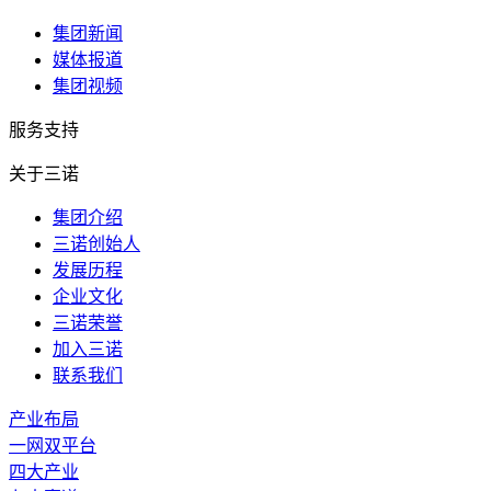
集团新闻
媒体报道
集团视频
服务支持
关于三诺
集团介绍
三诺创始人
发展历程
企业文化
三诺荣誉
加入三诺
联系我们
产业布局
一网双平台
四大产业