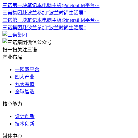
三诺第一块笔记本电脑主板(Pinetrail-M平台···
三诺集团赴波兰参加“波兰时尚生活展”
三诺第一块笔记本电脑主板(Pinetrail-M平台···
三诺集团赴波兰参加“波兰时尚生活展”
扫一扫关注三诺
产业布局
一网双平台
四大产业
九大赛道
全球智造
核心能力
设计创新
技术创新
媒体中心