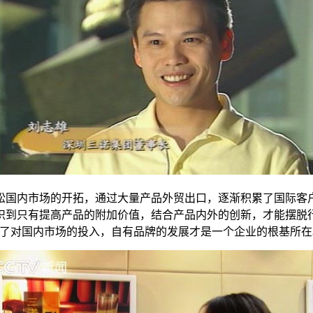
国内市场的开拓，通过大量产品外贸出口，逐渐积累了国际客户
识到只有提高产品的附加价值，结合产品内外的创新，才能摆脱
加强了对国内市场的投入，自有品牌的发展才是一个企业的根基所在