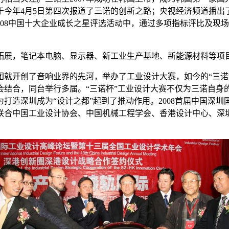
于今年4月5日第四次报道了三诺的创新之路；央视经济频道播出
2008中国十大企业成长之星评选活动中，通过多项指标评比及现
拓展，笔记本电脑、显示器、新工业生产基地、新能源材料等项
开创了音响业界的先河，举办了工业设计大赛，如今的“三诺
会结合，同台举行多届。“三诺杯”工业设计大赛不仅为三诺自身
为打造深圳成为“设计之都”起到了推动作用。2008首届中国
联合中国工业设计协会、中国机械工程学会、香港设计中心、深