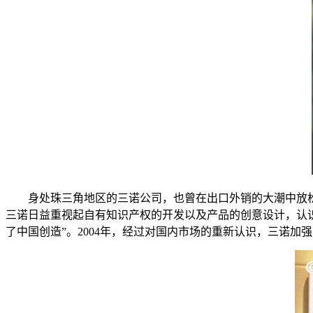
身处珠三角地区的三诺公司，也曾在出口外销的大潮中放松
三诺日益重视起自有知识产权的开发以及产品的创意设计，认
了中国创造”。2004年，经过对国内市场的重新认识，三诺