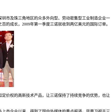
圳市及珠三角地区的众多外向型、劳动密集型工业制造企业一
百的成长，2009年第一季度三诺就收到两亿美元的国际订单。
定价权的高新技术产品，让三诺保持了持续竞争的优势，也让
外上市企业以来，得到了国内外媒体的重点报道。凤凰卫视于三