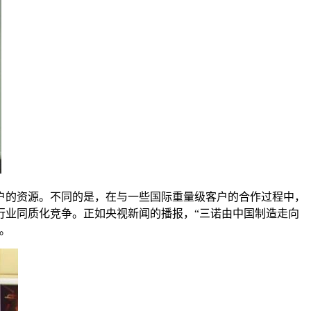
的资源。不同的是，在与一些国际重量级客户的合作过程中，
行业同质化竞争。正如央视新闻的播报，“三诺由中国制造走向
。