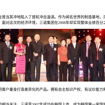
首当其冲地陷入了首轮冲击漩涡。作为闻名世界的制造基地，深
面对这次的经济环境，三诺集团在2008年却实现整体业绩百分之
客户量身打造差异化的产品。拥有自主知识产权、有议价能力和
当关注。三诺至2007年成功在韩国上市，成为韩国第一家国