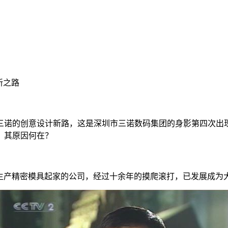
新之路
业三诺的创意设计新路，这是深圳市三诺数码集团的身影第四次出
，其原因何在？
产精密模具起家的公司，经过十余年的摸爬滚打，已发展成为