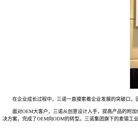
在企业成长过程中，三诺一直摸索着企业发展的突破口，因
面对OEM大客户，三诺从创意设计入手，提高产品的附加值
决方案，完成了OEM向ODM的转型。三诺集团旗下的麦锡工