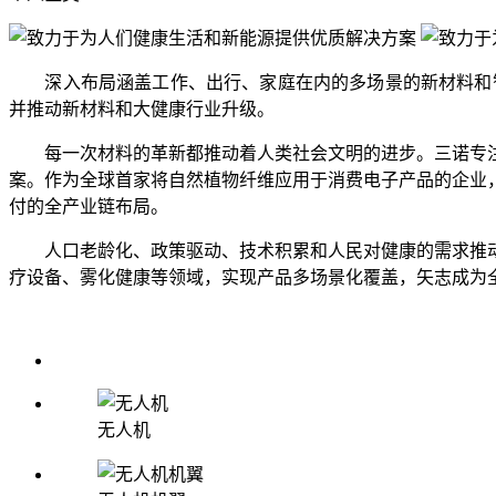
深入布局涵盖工作、出行、家庭在内的多场景的新材料和智慧
并推动新材料和大健康行业升级。
每一次材料的革新都推动着人类社会文明的进步。三诺专注
案。作为全球首家将自然植物纤维应用于消费电子产品的企业
付的全产业链布局。
人口老龄化、政策驱动、技术积累和人民对健康的需求推动
疗设备、雾化健康等领域，实现产品多场景化覆盖，矢志成为
无人机