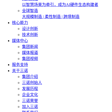
以智慧场景为牵引，成为AI硬件生态构建者
全球智造
大规模制造 | 柔性制造 | 跨境制造
核心能力
设计创新
技术创新
媒体中心
集团新闻
媒体报道
集团视频
服务支持
关于三诺
集团介绍
三诺创始人
发展历程
企业文化
三诺荣誉
加入三诺