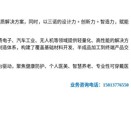
方案，同时，以三诺的设计力 + 创新力 + 智造力，赋能
电子、汽车工业、无人机等领域提供轻量化、高性能的解决方
制造体系，构建了覆盖基础材料开发、半成品加工到终端产品交
驱动，聚焦健康防护、个人医美、智慧养老、专业性可穿戴医
业务咨询电话：15013776550