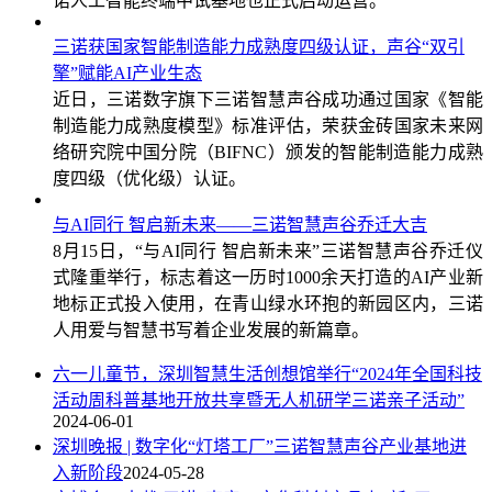
诺人工智能终端中试基地也正式启动运营。
三诺获国家智能制造能力成熟度四级认证，声谷“双引
擎”赋能AI产业生态
近日，三诺数字旗下三诺智慧声谷成功通过国家《智能
制造能力成熟度模型》标准评估，荣获金砖国家未来网
络研究院中国分院（BIFNC）颁发的智能制造能力成熟
度四级（优化级）认证。
与AI同行 智启新未来——三诺智慧声谷乔迁大吉
8月15日，“与AI同行 智启新未来”三诺智慧声谷乔迁仪
式隆重举行，标志着这一历时1000余天打造的AI产业新
地标正式投入使用，在青山绿水环抱的新园区内，三诺
人用爱与智慧书写着企业发展的新篇章。
六一儿童节，深圳智慧生活创想馆举行“2024年全国科技
活动周科普基地开放共享暨无人机研学三诺亲子活动”
2024-06-01
深圳晚报 | 数字化“灯塔工厂”三诺智慧声谷产业基地进
入新阶段
2024-05-28