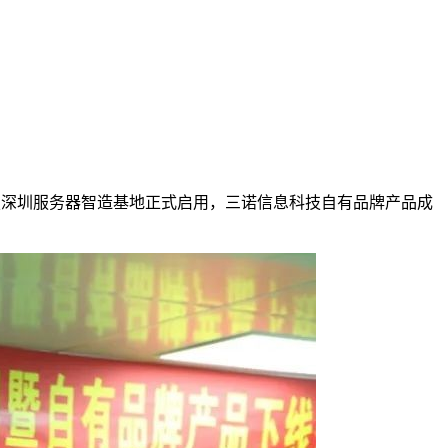
技深圳服务器智造基地正式启用，三诺信息科技自有品牌产品成