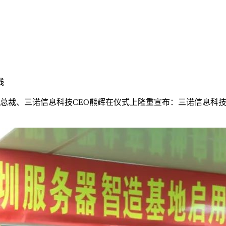
线
总裁、三诺信息科技CEO熊辉在仪式上隆重宣布：三诺信息科