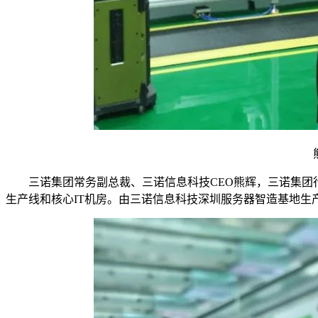
三诺集团常务副总裁、三诺信息科技CEO熊辉，三诺集团行
生产线和核心IT机房。由三诺信息科技深圳服务器智造基地