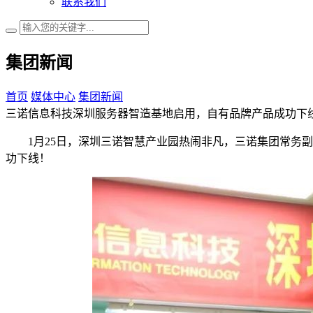
联系我们
集团新闻
首页
媒体中心
集团新闻
三诺信息科技深圳服务器智造基地启用，自有品牌产品成功下
1月25日，深圳三诺智慧产业园热闹非凡，三诺集团常务副
功下线！