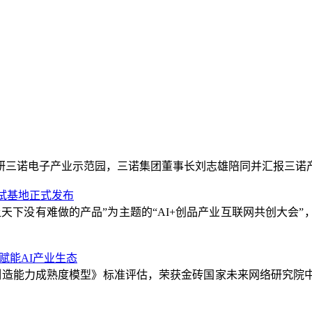
调研三诺电子产业示范园，三诺集团董事长刘志雄陪同并汇报三诺
试基地正式发布
，让天下没有难做的产品”为主题的“AI+创品产业互联网共创大
赋能AI产业生态
造能力成熟度模型》标准评估，荣获金砖国家未来网络研究院中