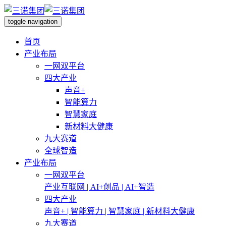
toggle navigation
首页
产业布局
一网双平台
四大产业
声音+
智能算力
智慧家庭
新材料大健康
九大赛道
全球智造
产业布局
一网双平台
产业互联网 | AI+创品 | AI+智造
四大产业
声音+ | 智能算力 | 智慧家庭 | 新材料大健康
九大赛道