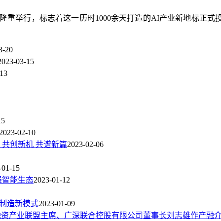
仪式隆重举行，标志着这一历时1000余天打造的AI产业新地标
3-20
2023-03-15
-13
15
2023-02-10
共创新机 共谱新篇
2023-02-06
-01-15
强智能生态
2023-01-12
唤制造新模式
2023-01-09
投融资产业联盟主席、广深联合控股有限公司董事长刘志雄作产融