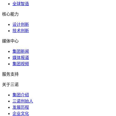
全球智造
核心能力
设计创新
技术创新
媒体中心
集团新闻
媒体报道
集团视频
服务支持
关于三诺
集团介绍
三诺创始人
发展历程
企业文化