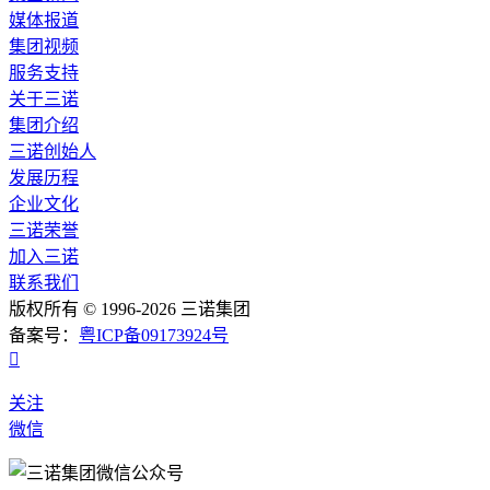
媒体报道
集团视频
服务支持
关于三诺
集团介绍
三诺创始人
发展历程
企业文化
三诺荣誉
加入三诺
联系我们
版权所有 © 1996-2026 三诺集团
备案号：
粤ICP备09173924号

关注
微信