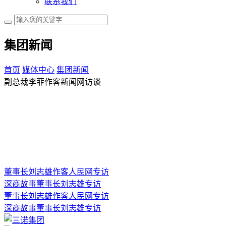
联系我们
集团新闻
首页
媒体中心
集团新闻
副总裁李菲作客新闻网访谈
董事长刘志雄作客人民网专访
深商故事董事长刘志雄专访
董事长刘志雄作客人民网专访
深商故事董事长刘志雄专访