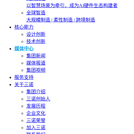
以智慧场景为牵引，成为AI硬件生态构建者
全球智造
大规模制造 | 柔性制造 | 跨境制造
核心能力
设计创新
技术创新
媒体中心
集团新闻
媒体报道
集团视频
服务支持
关于三诺
集团介绍
三诺创始人
发展历程
企业文化
三诺荣誉
加入三诺