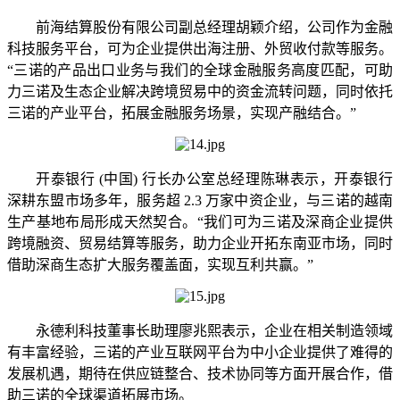
前海结算股份有限公司副总经理胡颖介绍，公司作为金融
科技服务平台，可为企业提供出海注册、外贸收付款等服务。
“三诺的产品出口业务与我们的全球金融服务高度匹配，可助
力三诺及生态企业解决跨境贸易中的资金流转问题，同时依托
三诺的产业平台，拓展金融服务场景，实现产融结合。”
开泰银行 (中国) 行长办公室总经理陈琳表示，开泰银行
深耕东盟市场多年，服务超 2.3 万家中资企业，与三诺的越南
生产基地布局形成天然契合。“我们可为三诺及深商企业提供
跨境融资、贸易结算等服务，助力企业开拓东南亚市场，同时
借助深商生态扩大服务覆盖面，实现互利共赢。”
永德利科技董事长助理廖兆熙表示，企业在相关制造领域
有丰富经验，三诺的产业互联网平台为中小企业提供了难得的
发展机遇，期待在供应链整合、技术协同等方面开展合作，借
助三诺的全球渠道拓展市场。