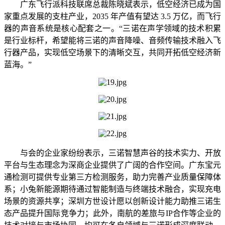
广东飞行派科技联席总裁陈晓斌表示，低空经济已成为国
家重点发展的支柱产业，2035 年产值有望达 3.5 万亿，而飞行
器的声音系统是核心配套之一。“三诺在声学领域的技术积累
是行业标杆，希望能将三诺的声音降噪、音频传输技术融入飞
行器产品，实现低空场景下的清晰交互，共同开拓低空经济新
蓝海。”
与会的企业家纷纷表示，三诺智慧声谷的技术实力、开放
平台与生态理念为深商企业提供了广阔的合作空间。广东宝元
通检测可提供专业第三方检测服务，助力完善产业质量保障体
系；小兔新能源期待通过智能制造与终端技术融合，实现充电
场景的资源共享；深圳方世设计愿以创新设计能力助推三诺生
态产品提升国际竞争力；此外，南航的差旅与IP合作等企业的