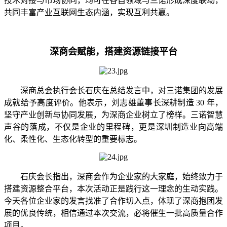
技术对接与市场协同，均可在各自领域与三诺形成深度联动，
共同丰富产业互联网生态内涵，实现互利共赢。
深商会赋能，搭建资源链接平台
深商总会执行会长石庆在总结发言中，对三诺集团的发展
成就给予高度评价。他表示，刘志雄董事长深耕制造 30 年，
坚守产业创新与协同发展，为深商企业树立了榜样。三诺智慧
声谷的落成，不仅是企业的里程碑，更是深圳制造业向高端
化、柔性化、生态化转型的重要标志。
石庆会长指出，深商会作为企业家的大家庭，始终致力于
搭建资源整合平台，本次活动正是践行这一理念的生动实践。
今天各位企业家的发言找准了合作切入点，体现了深商抱团发
展的优良传统，相信通过本次交流，必将催生一批高质量合作
项目。