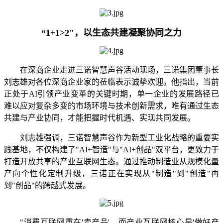
“1+1>2"，以生态共建凝聚协同之力
在深商企业走进三诺智慧声谷活动现场，三诺集团董事长
刘志雄对各位深商企业家的莅临表示诚挚欢迎。他指出，当前
正处于AI引领产业变革的关键时期，单一企业的发展路径已
难以应对复杂多变的市场环境与技术创新需求，唯有通过生态
共建与产业协同，才能把握时代机遇、实现共同发展。
刘志雄强调，三诺智慧声谷作为新型工业化战略的重要实
践基地，不仅构建了"AI+智造"与"AI+创品"双平台，更致力于
打造开放共享的产业互联网生态。通过推动制造业从规模化量
产向个性化定制升级，三诺正在实现从"制造"到"创造"再
到"创品"的跨越式发展。
"消费互联网重在'卖产品'，而产业互联网核心是'做好产