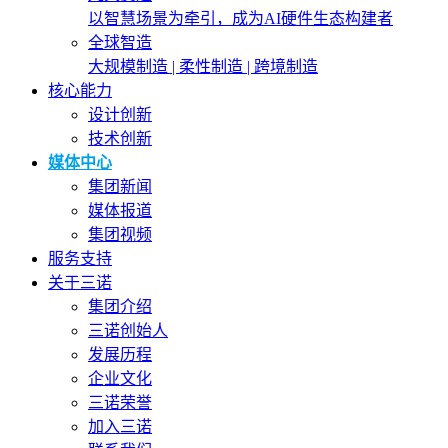
以智慧场景为牵引，成为AI硬件生态构建者
全球智造
大规模制造 | 柔性制造 | 跨境制造
核心能力
设计创新
技术创新
媒体中心
集团新闻
媒体报道
集团视频
服务支持
关于三诺
集团介绍
三诺创始人
发展历程
企业文化
三诺荣誉
加入三诺