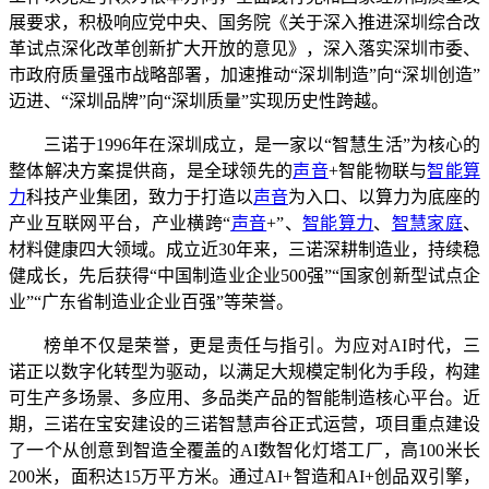
展要求，积极响应党中央、国务院《关于深入推进深圳综合改
革试点深化改革创新扩大开放的意见》，深入落实深圳市委、
市政府质量强市战略部署，加速推动“深圳制造”向“深圳创造”
迈进、“深圳品牌”向“深圳质量”实现历史性跨越。
三诺于1996年在深圳成立，是一家以“智慧生活”为核心的
整体解决方案提供商，是全球领先的
声音
+智能物联与
智能算
力
科技产业集团，致力于打造以
声音
为入口、以算力为底座的
产业互联网平台，产业横跨“
声音
+”、
智能算力
、
智慧家庭
、
材料健康四大领域。成立近30年来，三诺深耕制造业，持续稳
健成长，先后获得“中国制造业企业500强”“国家创新型试点企
业”“广东省制造业企业百强”等荣誉。
榜单不仅是荣誉，更是责任与指引。为应对AI时代，三
诺正以数字化转型为驱动，以满足大规模定制化为手段，构建
可生产多场景、多应用、多品类产品的智能制造核心平台。近
期，三诺在宝安建设的三诺智慧声谷正式运营，项目重点建设
了一个从创意到智造全覆盖的AI数智化灯塔工厂，高100米长
200米，面积达15万平方米。通过AI+智造和AI+创品双引擎，