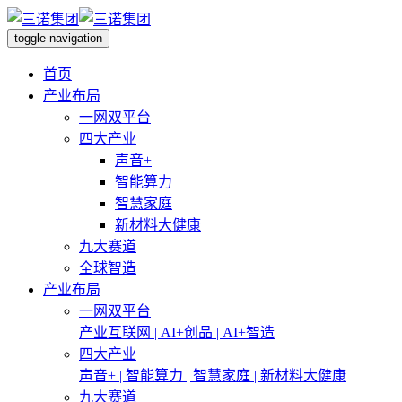
toggle navigation
首页
产业布局
一网双平台
四大产业
声音+
智能算力
智慧家庭
新材料大健康
九大赛道
全球智造
产业布局
一网双平台
产业互联网 | AI+创品 | AI+智造
四大产业
声音+ | 智能算力 | 智慧家庭 | 新材料大健康
九大赛道