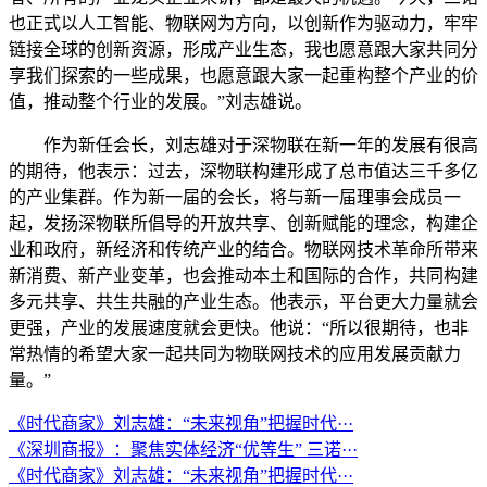
也正式以人工智能、物联网为方向，以创新作为驱动力，牢牢
链接全球的创新资源，形成产业生态，我也愿意跟大家共同分
享我们探索的一些成果，也愿意跟大家一起重构整个产业的价
值，推动整个行业的发展。”刘志雄说。
作为新任会长，刘志雄对于深物联在新一年的发展有很高
的期待，他表示：过去，深物联构建形成了总市值达三千多亿
的产业集群。作为新一届的会长，将与新一届理事会成员一
起，发扬深物联所倡导的开放共享、创新赋能的理念，构建企
业和政府，新经济和传统产业的结合。物联网技术革命所带来
新消费、新产业变革，也会推动本土和国际的合作，共同构建
多元共享、共生共融的产业生态。他表示，平台更大力量就会
更强，产业的发展速度就会更快。他说：“所以很期待，也非
常热情的希望大家一起共同为物联网技术的应用发展贡献力
量。”
《时代商家》刘志雄：“未来视角”把握时代···
《深圳商报》：聚焦实体经济“优等生” 三诺···
《时代商家》刘志雄：“未来视角”把握时代···