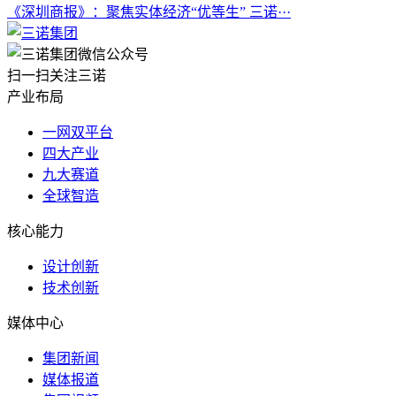
《深圳商报》：聚焦实体经济“优等生” 三诺···
扫一扫关注三诺
产业布局
一网双平台
四大产业
九大赛道
全球智造
核心能力
设计创新
技术创新
媒体中心
集团新闻
媒体报道