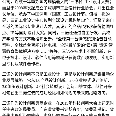
公司，连续十年举办国内规模最大的“三诺杯”工业设计大赛；
而且于2008年发起成立了深圳市工业设计行业协会，并出任会
长单位，承办了中国深圳（国际）工业设计节。值得一提的
是，三诺工业设计中心位列全球设计机构第13位，汇聚了来自
全球的国际化专业设计人才，其设计的产品也多次获得德国红
点、IF 等国际设计大奖。同时，三诺还通过自主研发、高校
产学研等方式不断推陈出新。“全球第一台情感识别语音智能
音响、全球首台智能分体电视、全球最前沿的‘云+端+资源’智
慧教育整体解决方案……”等等，三诺在技术上不断创新，在
电子技术、设计、软件应用等领域已获得数百项发明、实用新
型专利及软件著作权。
三诺的设计创新不只是工业设计，更是以设计创新思维推动企
业发展战略。它从1.0产品设计创新、2.0商业模式设计创新、
3.0组织设计创新、4.0社会转型设计创新四维立体、继往开来
地勾勒出三诺过去的成功经验和如何迈向未来的战略方向。
三诺作为设计创新典范企业，在2015年科技创新大会上迎来时
任中央政治局委员、广东省省委书记胡春华，省委副书记、省
长朱小丹所带领的省、市各级领导一行一百多人的考察指导。