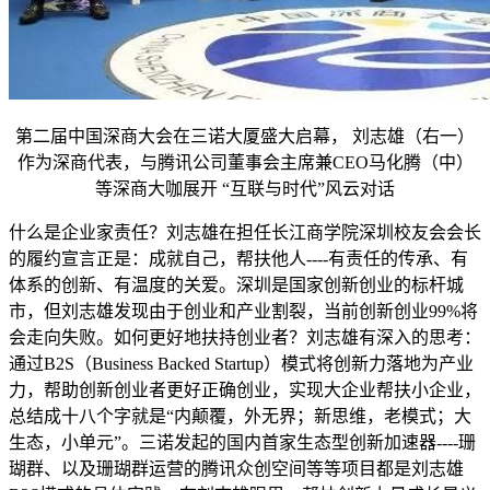
第二届中国深商大会在三诺大厦盛大启幕， 刘志雄（右一）
作为深商代表，与腾讯公司董事会主席兼CEO马化腾（中）
等深商大咖展开 “互联与时代”风云对话
什么是企业家责任？刘志雄在担任长江商学院深圳校友会会长
的履约宣言正是：成就自己，帮扶他人----有责任的传承、有
体系的创新、有温度的关爱。深圳是国家创新创业的标杆城
市，但刘志雄发现由于创业和产业割裂，当前创新创业99%将
会走向失败。如何更好地扶持创业者？刘志雄有深入的思考：
通过B2S（Business Backed Startup）模式将创新力落地为产业
力，帮助创新创业者更好正确创业，实现大企业帮扶小企业，
总结成十八个字就是“内颠覆，外无界；新思维，老模式；大
生态，小单元”。三诺发起的国内首家生态型创新加速器----珊
瑚群、以及珊瑚群运营的腾讯众创空间等等项目都是刘志雄