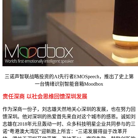
三诺声智联战略投资的AI先行者EMOSpeech，推出了史上第
一台情绪识别智能音箱Moodbox
责任深商 以社会思维回馈深圳发展
作为深商一份子，刘志雄天然地关心深圳的发展，也在努力回
馈深圳。他对深圳的热爱首先来自对这个城市的感恩。诚如刘
志雄在2018年元旦轰动一时、众多科技明星企业共同参与的三
诺“粤港澳大湾区”迎新跑上所言：“三诺发展得益于改革开