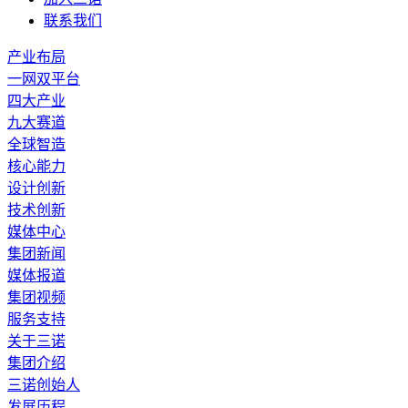
联系我们
产业布局
一网双平台
四大产业
九大赛道
全球智造
核心能力
设计创新
技术创新
媒体中心
集团新闻
媒体报道
集团视频
服务支持
关于三诺
集团介绍
三诺创始人
发展历程