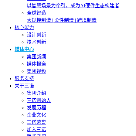
以智慧场景为牵引，成为AI硬件生态构建者
全球智造
大规模制造 | 柔性制造 | 跨境制造
核心能力
设计创新
技术创新
媒体中心
集团新闻
媒体报道
集团视频
服务支持
关于三诺
集团介绍
三诺创始人
发展历程
企业文化
三诺荣誉
加入三诺