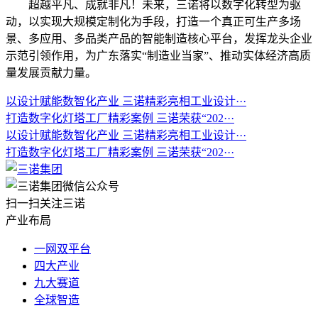
超越平凡、成就非凡！未来，三诺将以数字化转型为驱
动，以实现大规模定制化为手段，打造一个真正可生产多场
景、多应用、多品类产品的智能制造核心平台，发挥龙头企业
示范引领作用，为广东落实“制造业当家”、推动实体经济高质
量发展贡献力量。
以设计赋能数智化产业 三诺精彩亮相工业设计···
打造数字化灯塔工厂精彩案例 三诺荣获“202···
以设计赋能数智化产业 三诺精彩亮相工业设计···
打造数字化灯塔工厂精彩案例 三诺荣获“202···
扫一扫关注三诺
产业布局
一网双平台
四大产业
九大赛道
全球智造