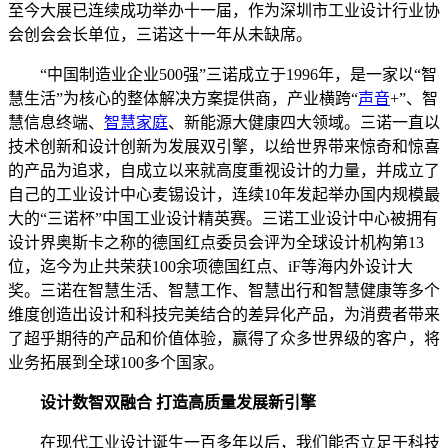
至今大展已连续成功举办十一届，作为深圳市工业设计行业协
会创会会长单位，三诺这十一年从未缺席。
“中国制造业企业500强”三诺成立于1996年，是一家以“智
慧生活”为核心的整体解决方案提供商，产业横跨“
声音
+”、智
慧信息终端、
智慧家庭
、新能源大健康四大领域。三诺一直以
技术创新和设计创新为发展双引擎，以给世界带来惊奇和惊喜
的产品为追求，自成立以来就高度重视设计的力量，并成立了
自己的工业设计中心麦锡设计，连续10年发起举办国内规模最
大的“三诺杯”中国工业设计精英赛。三诺工业设计中心被拥有
设计界奥斯卡之称的德国红点委员会评为全球设计机构第13
位，迄今为止共荣获100余项德国红点、iF等海内外设计大
奖。三诺在智慧生活、智慧工作、智慧出行和智慧健康等多个
维度创造出设计和科技完美结合的差异化产品，为消费者带来
了超乎期待的产品和价值体验，赢得了众多世界级的客户，将
业务拓展到全球100多个国家。
设计数智双融合 打造高质量发展新引擎
在现代工业设计诞生一百多年以后，我们能否立足于科技