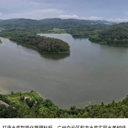
打造水库智能化管理标杆，广州白云区和龙水库实现水美树绿