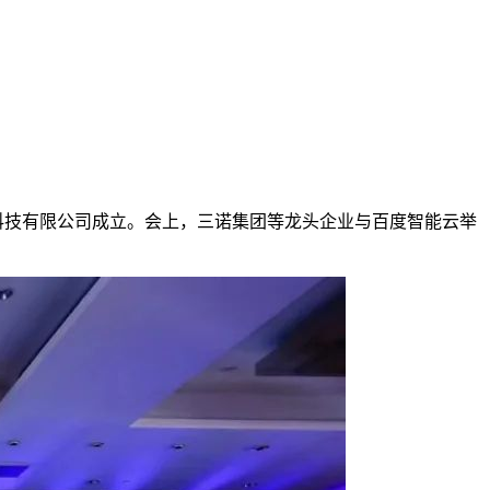
）科技有限公司成立。会上，三诺集团等龙头企业与百度智能云举