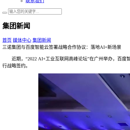
联系我们
集团新闻
首页
媒体中心
集团新闻
三诺集团与百度智能云签署战略合作协议：落地AI+新场景
近期，“2022 AI+工业互联网高峰论坛”在广州举办，
行战略签约。