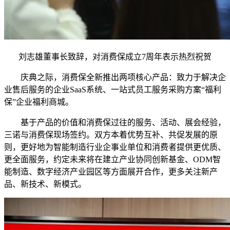
刘志雄董事长致辞，对消费保成立7周年表示热烈祝贺
庆典之际，消费保全新推出两项核心产品：致力于解决企
业售后服务的企业SaaS系统、一站式员工服务采购方案“福利
保”企业福利商城。
基于产品的价值和消费保过往的服务、活动、展会经验，
三诺与消费保现场签约。双方本着优势互补、共促发展的原
则，更好地为智能制造行业企事业单位和消费者提供更优质、
更全面服务，约定未来将在建立产业协同创新基金、ODM智
能制造、数字经济产业园区等方面展开合作，更多关注新产
品、新技术、新模式。