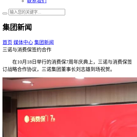
联系我们
集团新闻
首页
媒体中心
集团新闻
三诺与消费保签约合作
在10月18日举行的消费保7周年庆典上，三诺与消费保签
订战略合作协议，三诺集团董事长刘志雄到场祝贺。