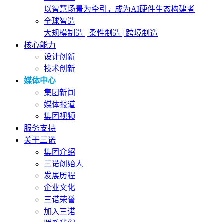
以智慧场景为牵引，成为AI硬件生态构建者
全球智造
大规模制造 | 柔性制造 | 跨境制造
核心能力
设计创新
技术创新
媒体中心
集团新闻
媒体报道
集团视频
服务支持
关于三诺
集团介绍
三诺创始人
发展历程
企业文化
三诺荣誉
加入三诺