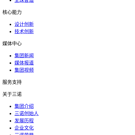
全球智造
核心能力
设计创新
技术创新
媒体中心
集团新闻
媒体报道
集团视频
服务支持
关于三诺
集团介绍
三诺创始人
发展历程
企业文化