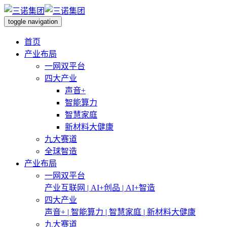
toggle navigation
首页
产业布局
一网双平台
四大产业
声音+
智能算力
智慧家庭
新材料大健康
九大赛道
全球智造
产业布局
一网双平台
产业互联网 | AI+创品 | AI+智造
四大产业
声音+ | 智能算力 | 智慧家庭 | 新材料大健康
九大赛道