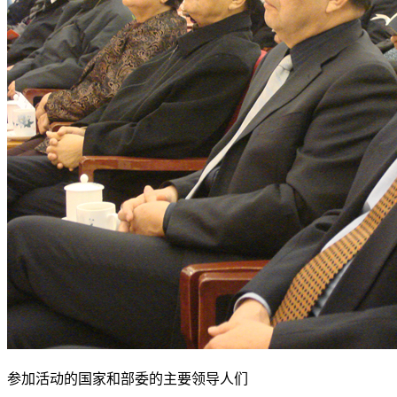
参加活动的国家和部委的主要领导人们