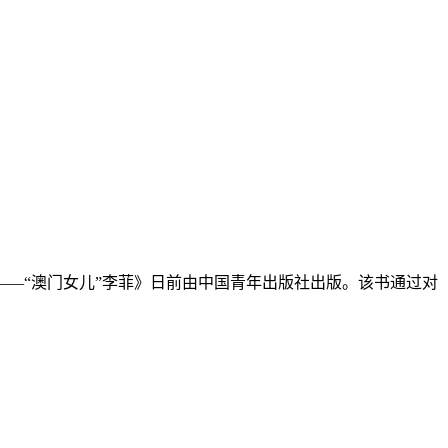
—“澳门女儿”李菲》日前由中国青年出版社出版。该书通过对