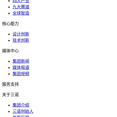
四大产业
九大赛道
全球智造
核心能力
设计创新
技术创新
媒体中心
集团新闻
媒体报道
集团视频
服务支持
关于三诺
集团介绍
三诺创始人