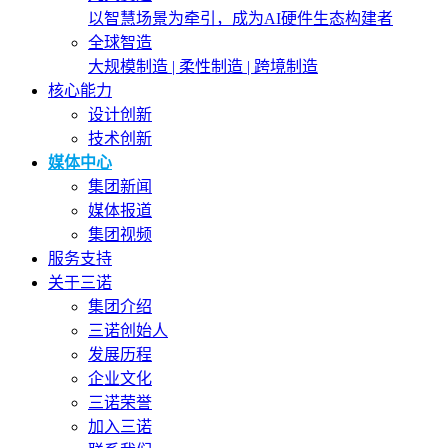
以智慧场景为牵引，成为AI硬件生态构建者
全球智造
大规模制造 | 柔性制造 | 跨境制造
核心能力
设计创新
技术创新
媒体中心
集团新闻
媒体报道
集团视频
服务支持
关于三诺
集团介绍
三诺创始人
发展历程
企业文化
三诺荣誉
加入三诺