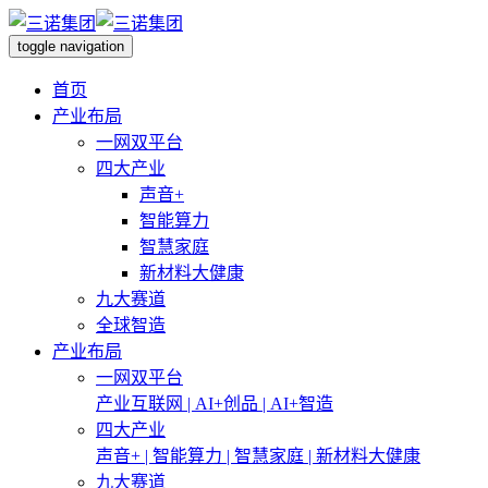
toggle navigation
首页
产业布局
一网双平台
四大产业
声音+
智能算力
智慧家庭
新材料大健康
九大赛道
全球智造
产业布局
一网双平台
产业互联网 | AI+创品 | AI+智造
四大产业
声音+ | 智能算力 | 智慧家庭 | 新材料大健康
九大赛道