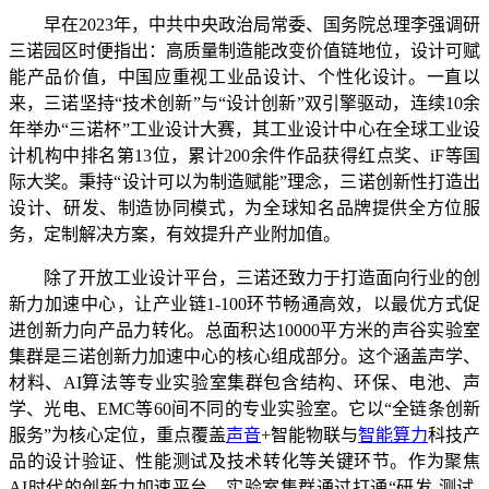
早在2023年，中共中央政治局常委、国务院总理李强调研
三诺园区时便指出：高质量制造能改变价值链地位，设计可赋
能产品价值，中国应重视工业品设计、个性化设计。一直以
来，三诺坚持“技术创新”与“设计创新”双引擎驱动，连续10余
年举办“三诺杯”工业设计大赛，其工业设计中心在全球工业设
计机构中排名第13位，累计200余件作品获得红点奖、iF等国
际大奖。秉持“设计可以为制造赋能”理念，三诺创新性打造出
设计、研发、制造协同模式，为全球知名品牌提供全方位服
务，定制解决方案，有效提升产业附加值。
除了开放工业设计平台，三诺还致力于打造面向行业的创
新力加速中心，让产业链1-100环节畅通高效，以最优方式促
进创新力向产品力转化。总面积达10000平方米的声谷实验室
集群是三诺创新力加速中心的核心组成部分。这个涵盖声学、
材料、AI算法等专业实验室集群包含结构、环保、电池、声
学、光电、EMC等60间不同的专业实验室。它以“全链条创新
服务”为核心定位，重点覆盖
声音
+智能物联与
智能算力
科技产
品的设计验证、性能测试及技术转化等关键环节。作为聚焦
AI时代的创新力加速平台，实验室集群通过打通“研发-测试-