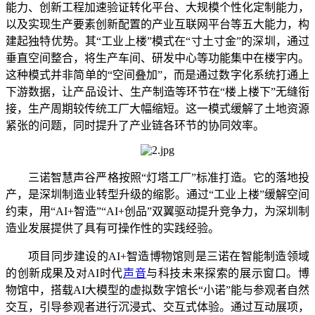
能力、创新工程加速验证转化平台、大规模个性化定制能力，
以及实现生产要素创新配置的产业互联网平台等五大能力，构
建起独特优势。其“工业上楼”模式在“寸土寸金”的深圳，通过
垂直空间整合，将生产车间、研发中心等功能集中在楼宇内。
这种模式并非简单的“空间叠加”，而是通过数字化系统打通上
下游数据，让产品设计、生产制造等环节在“楼上楼下”无缝衔
接，生产周期较传统工厂大幅缩短。这一模式缓解了土地资源
紧张的问题，同时提升了产业链各环节的协同效率。
三诺智慧声谷严格按照“灯塔工厂”标准打造。它的落地投
产，是深圳制造业转型升级的缩影。通过“工业上楼”缓解空间
约束，用“AI+智造”“AI+创品”双翼驱动提升竞争力，为深圳制
造业发展提供了具有可操作性的实践经验。
项目同步建设的AI+智造博物馆则是三诺在智能制造领域
的创新成果及对AI时代
声音
与科技未来探索的展示窗口。博
物馆中，搭载AI大模型的虚拟数字馆长“小诺”能与参观者自然
交互，引导参观者进行沉浸式、交互式体验。通过互动展项，