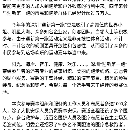
望能有更多的人加入到跑步和户外锻炼的行列中来。四年来参
与迎新第一跑的市民和跑步群体已经累计超过五万人。
今年年的深圳“迎新第一跑”更是吸引了高颜值的世界小
姐、明星大咖、众多知名企业家，创客团队，白领人士等积极
参与。由于迎新第一跑活动定义是非竞技性体育活动，不计
时、不计名次的规则更具开放性和包容性，从而吸引了众多的
市民参与到这场欢乐的运动嘉年华当中来。
阳光、海岸、音乐、健康、欢乐……。深圳“迎新第一跑”
带给参与者的还有专业的赛事组织、美丽的跑步线路、志愿者
的贴心服务、赛后的丰盛补给、精彩的演艺节目、精美的参赛
装备、纪念品和奖牌，希望为每一个选手带来了绝佳的参赛体
验。
本次参与赛事组织和服务的工作人员和志愿者多达1000余
人，除了大批安保人员负责赛事安保，赛道全程还设了多个医
疗点，多台救护车、近百名医护人员及医疗志愿者在主会场及
沿途就位。组委会还招募了50多名不同配速的医疗急救跑者，