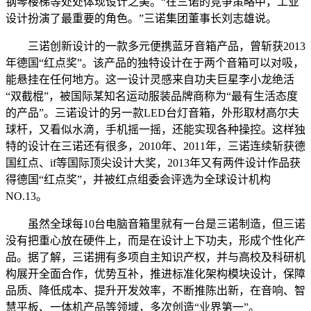
钢琴楼梯等处处体现设计之美。“在三诺的竞争策略中，工业
设计扮演了最重要的角色。”三诺集团董事长刘志雄说。
三诺创新设计的一款多元便携蓝牙音箱产品，曾斩获2013
年德国“红点奖”。该产品的独特设计在于两个音箱可以对吸，
能悬挂在任何地方。这一设计灵感来自功夫巨星李小龙绝活
“双截棍”，被国际某知名运动服装品牌商称为“最有生活态度
的产品”。三诺设计的另一款LED台灯音箱，外形取材高尔夫
球杆，又看似水滴，手机摇一摇，还能实现各种操控。这样独
特的设计在三诺还有很多，2010年、2011年，三诺连续斩获德
国红点、if等国际顶尖设计大奖，2013年又有两件设计作品获
得德国“红点奖”，并被红点组委会评选为全球设计机构
NO.13。
虽然全球每10台电脑音箱里就有一台是三诺制造，但三诺
没有把重心放在硬件上，而是在设计上下功夫，形成个性化产
品。据了解，三诺拥有多项自主知识产权，并与高校及科研机
构展开全面合作，优势互补，推进标准化架构模块设计，保障
品质、降低成本、提升开发效率，不断推陈出新，在音响、智
慧平板、一体机产品等领域，多次创造“业界第一”。