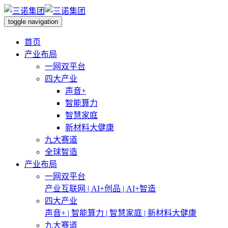
toggle navigation
首页
产业布局
一网双平台
四大产业
声音+
智能算力
智慧家庭
新材料大健康
九大赛道
全球智造
产业布局
一网双平台
产业互联网 | AI+创品 | AI+智造
四大产业
声音+ | 智能算力 | 智慧家庭 | 新材料大健康
九大赛道