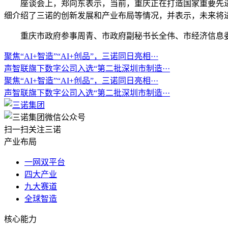
座谈会上，郑向东表示，当前，重庆正在打造国家重要先
细介绍了三诺的创新发展和产业布局等情况，并表示，未来将
重庆市政府参事周青、市政府副秘书长全伟、市经济信息
聚焦“AI+智造”“AI+创品”，三诺同日亮相···
声智联旗下数字公司入选“第二批深圳市制造···
聚焦“AI+智造”“AI+创品”，三诺同日亮相···
声智联旗下数字公司入选“第二批深圳市制造···
扫一扫关注三诺
产业布局
一网双平台
四大产业
九大赛道
全球智造
核心能力