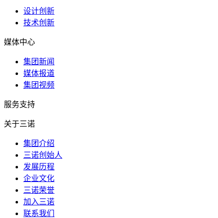
设计创新
技术创新
媒体中心
集团新闻
媒体报道
集团视频
服务支持
关于三诺
集团介绍
三诺创始人
发展历程
企业文化
三诺荣誉
加入三诺
联系我们