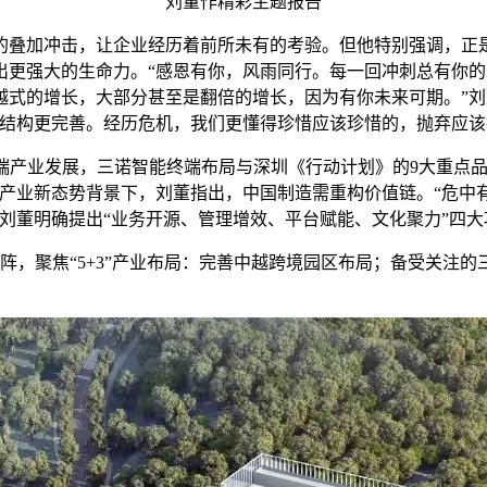
刘董作精彩主题报告
的叠加冲击，让企业经历着前所未有的考验。但他特别强调，正
出更强大的生命力。“感恩有你，风雨同行。每一回冲刺总有你
越式的增长，大部分甚至是翻倍的增长，因为有你未来可期。”
户结构更完善。经历危机，我们更懂得珍惜应该珍惜的，抛弃应该
终端产业发展，三诺智能终端布局与深圳《行动计划》的9大重点
产业新态势背景下，刘董指出，中国制造需重构价值链。“危中有
，刘董明确提出“业务开源、管理增效、平台赋能、文化聚力”四
略矩阵，聚焦“5+3”产业布局：完善中越跨境园区布局；备受关