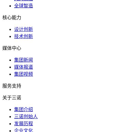
全球智造
核心能力
设计创新
技术创新
媒体中心
集团新闻
媒体报道
集团视频
服务支持
关于三诺
集团介绍
三诺创始人
发展历程
企业文化