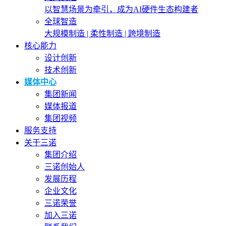
以智慧场景为牵引，成为AI硬件生态构建者
全球智造
大规模制造 | 柔性制造 | 跨境制造
核心能力
设计创新
技术创新
媒体中心
集团新闻
媒体报道
集团视频
服务支持
关于三诺
集团介绍
三诺创始人
发展历程
企业文化
三诺荣誉
加入三诺