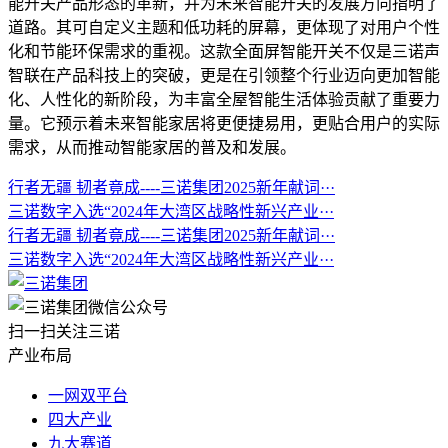
能开关产品形态的革新，并为未来智能开关的发展方向指明了
道路。其可自定义主题和低功耗的屏幕，更体现了对用户个性
化和节能环保需求的重视。这款全面屏智能开关不仅是三诺声
智联在产品科技上的突破，更是在引领整个行业迈向更加智能
化、人性化的新阶段，为丰富全屋智能生活体验贡献了重要力
量。它预示着未来智能家居将更便捷易用，更贴合用户的实际
需求，从而推动智能家居的普及和发展。
行者无疆 韧者竟成----三诺集团2025新年献词···
三诺数字入选“2024年大湾区战略性新兴产业···
行者无疆 韧者竟成----三诺集团2025新年献词···
三诺数字入选“2024年大湾区战略性新兴产业···
扫一扫关注三诺
产业布局
一网双平台
四大产业
九大赛道