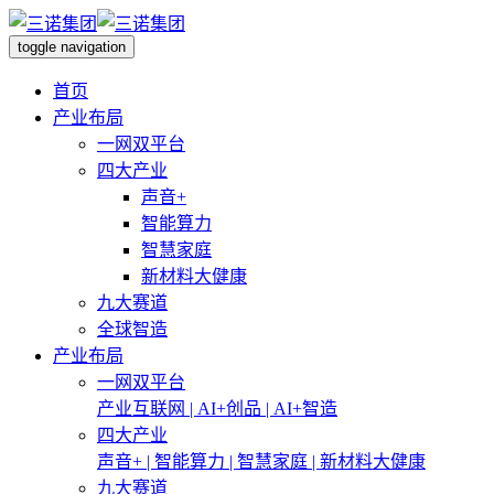
toggle navigation
首页
产业布局
一网双平台
四大产业
声音+
智能算力
智慧家庭
新材料大健康
九大赛道
全球智造
产业布局
一网双平台
产业互联网 | AI+创品 | AI+智造
四大产业
声音+ | 智能算力 | 智慧家庭 | 新材料大健康
九大赛道