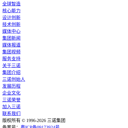
全球智造
核心能力
设计创新
技术创新
媒体中心
集团新闻
媒体报道
集团视频
服务支持
关于三诺
集团介绍
三诺创始人
发展历程
企业文化
三诺荣誉
加入三诺
联系我们
版权所有 © 1996-2026 三诺集团
备案号：
粤ICP备09173924号