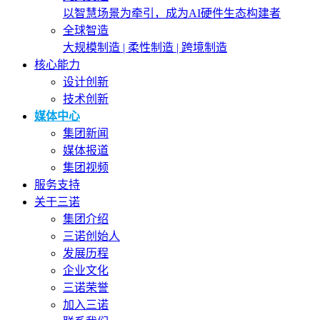
以智慧场景为牵引，成为AI硬件生态构建者
全球智造
大规模制造 | 柔性制造 | 跨境制造
核心能力
设计创新
技术创新
媒体中心
集团新闻
媒体报道
集团视频
服务支持
关于三诺
集团介绍
三诺创始人
发展历程
企业文化
三诺荣誉
加入三诺