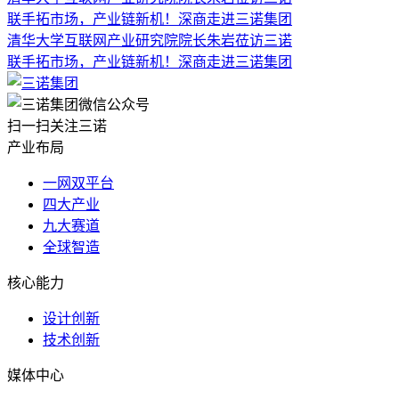
联手拓市场，产业链新机！深商走进三诺集团
清华大学互联网产业研究院院长朱岩莅访三诺
联手拓市场，产业链新机！深商走进三诺集团
扫一扫关注三诺
产业布局
一网双平台
四大产业
九大赛道
全球智造
核心能力
设计创新
技术创新
媒体中心