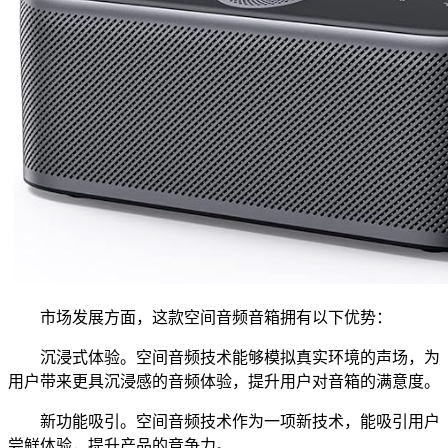
市场发展方面，这款空间音频音箱拥有以下优势：
沉浸式体验。空间音频技术能够模拟真实环境的声场，为
用户带来更具沉浸感的音频体验，提升用户对音箱的满意度。
新功能吸引。空间音频技术作为一项新技术，能吸引用户
尝鲜体验，提升产品的竞争力。