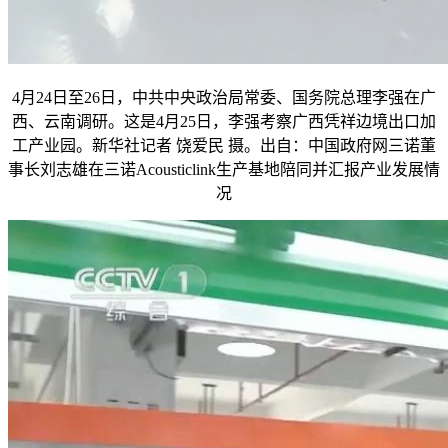
4月24日至26日，中共中央政治局常委、国务院总理李强在广
西、云南调研。这是4月25日，李强考察广西凭祥边境出口加
工产业园。新华社记者 饶爱民 摄。出自：中国政府网三诺董
事长刘志雄在三诺Acousticlink生产基地陪同并汇报产业发展情
况