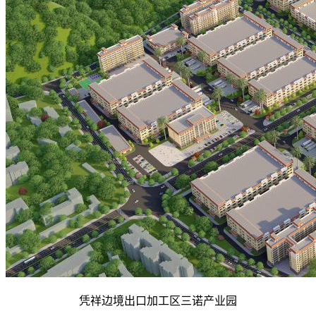
凭祥边境出口加工区三诺产业园