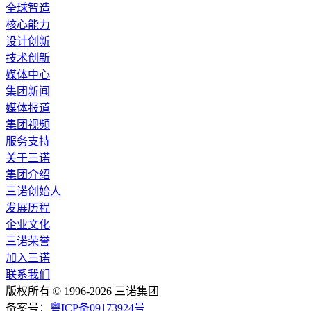
全球智造
核心能力
设计创新
技术创新
媒体中心
集团新闻
媒体报道
集团视频
服务支持
关于三诺
集团介绍
三诺创始人
发展历程
企业文化
三诺荣誉
加入三诺
联系我们
版权所有 © 1996-2026 三诺集团
备案号：
粤ICP备09173924号