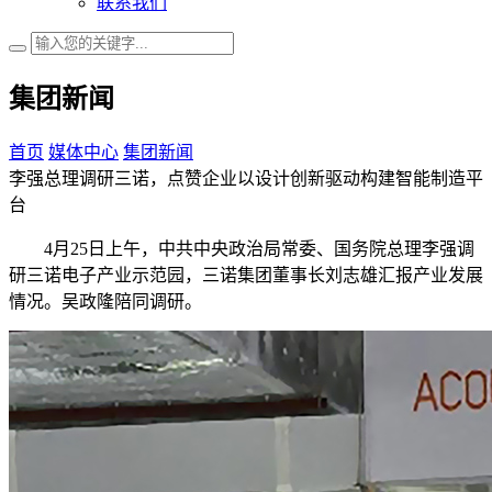
联系我们
集团新闻
首页
媒体中心
集团新闻
李强总理调研三诺，点赞企业以设计创新驱动构建智能制造平
台
4月25日上午，中共中央政治局常委、国务院总理李强调
研三诺电子产业示范园，三诺集团董事长刘志雄汇报产业发展
情况。吴政隆陪同调研。