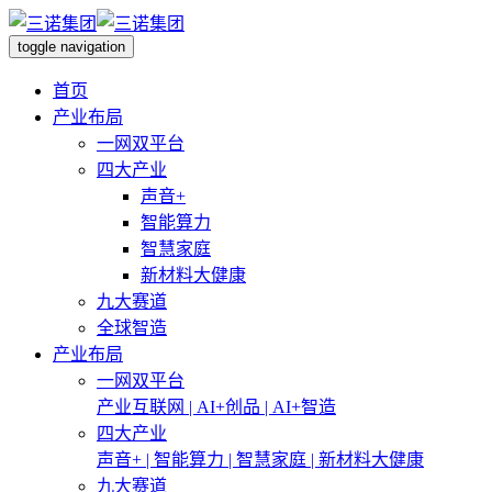
toggle navigation
首页
产业布局
一网双平台
四大产业
声音+
智能算力
智慧家庭
新材料大健康
九大赛道
全球智造
产业布局
一网双平台
产业互联网 | AI+创品 | AI+智造
四大产业
声音+ | 智能算力 | 智慧家庭 | 新材料大健康
九大赛道