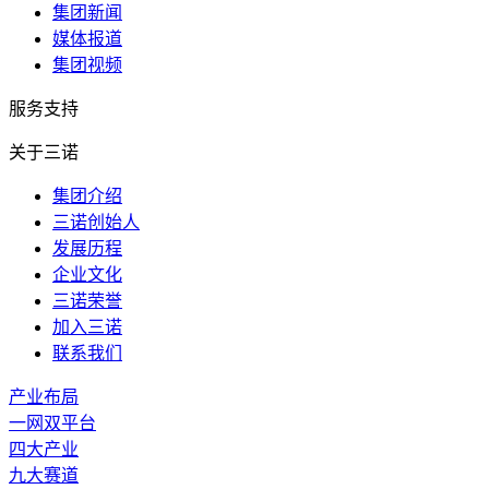
集团新闻
媒体报道
集团视频
服务支持
关于三诺
集团介绍
三诺创始人
发展历程
企业文化
三诺荣誉
加入三诺
联系我们
产业布局
一网双平台
四大产业
九大赛道