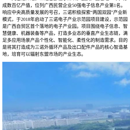
成数百亿产值，位列广西民营企业50强电子信息产业第1名。
响应中央高质量发展的号召，三诺积极探索“两国双园”产业新
模式，于2018年启动了三诺电子产业示范园项目建设，示范园
是广西自贸区首个落地的电子产业园。项目围绕电子信息、智
慧健康、机器装备等产品，打造多业态的垂直产业生态链，满
足多应用场景产品个性化、智能化、柔性化的制造需求。目的
是将其打造成为三诺外循环产品及出口配件产品的核心智造基
地，培育可以辐射东盟市场的产业生态。