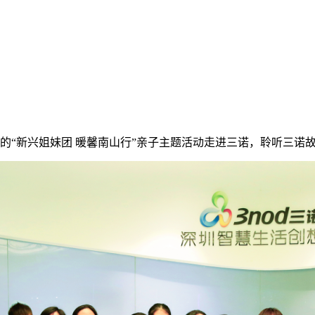
“新兴姐妹团 暖馨南山行”亲子主题活动走进三诺，聆听三诺