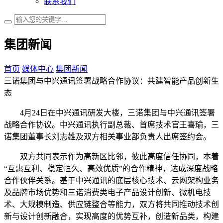
联系我们
集团新闻
首页
媒体中心
集团新闻
三诺集团与中兴通讯签署战略合作协议：共建智能产品创新生
态
4月24日在中兴通讯研发大楼，三诺集团与中兴通讯签署
战略合作协议。中兴通讯执行副总裁、首席技术官王喜瑜，三
诺集团董事长刘志雄及双方相关事业部负责人出席签约会。
双方共同表示作为高新区比邻，彼此高度信任协同，本着
“互惠互利、稳定恒久、高效优质”的合作精神，达成深度战略
合作伙伴关系。基于中兴通讯的底层核心技术、云网架构业务
及品牌市场优势和三诺消费类电子产品设计创新、微机电技
术、大规模制造、供应链整合等能力，双方将共同推动技术创
新与设计创新融合，实现高度的优势互补，创造新品类，构建