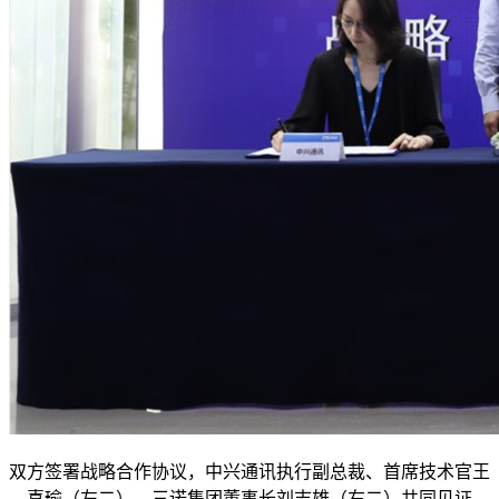
双方签署战略合作协议，中兴通讯执行副总裁、首席技术官王
喜瑜（左二），三诺集团董事长刘志雄（右二）共同见证