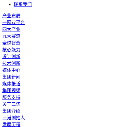
联系我们
产业布局
一网双平台
四大产业
九大赛道
全球智造
核心能力
设计创新
技术创新
媒体中心
集团新闻
媒体报道
集团视频
服务支持
关于三诺
集团介绍
三诺创始人
发展历程