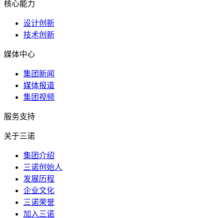
核心能力
设计创新
技术创新
媒体中心
集团新闻
媒体报道
集团视频
服务支持
关于三诺
集团介绍
三诺创始人
发展历程
企业文化
三诺荣誉
加入三诺