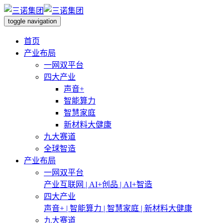
toggle navigation
首页
产业布局
一网双平台
四大产业
声音+
智能算力
智慧家庭
新材料大健康
九大赛道
全球智造
产业布局
一网双平台
产业互联网 | AI+创品 | AI+智造
四大产业
声音+ | 智能算力 | 智慧家庭 | 新材料大健康
九大赛道