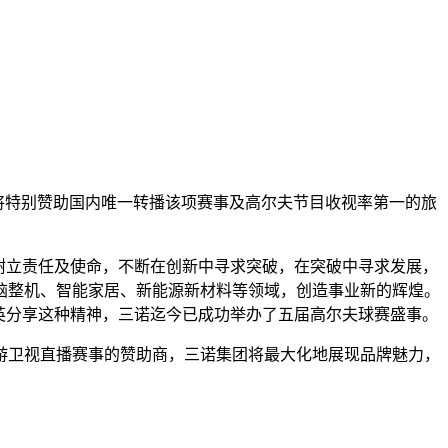
诺集团，将特别赞助国内唯一转播该项赛事及高尔夫节目收视率第一的旅
，树立责任及使命，不断在创新中寻求突破，在突破中寻求发展，
电脑整机、智能家居、新能源新材料等领域，创造事业新的辉煌。
英分享这种精神，三诺迄今已成功举办了五届高尔夫球赛盛事。
游卫视直播赛事的赞助商，三诺集团将最大化地展现品牌魅力，