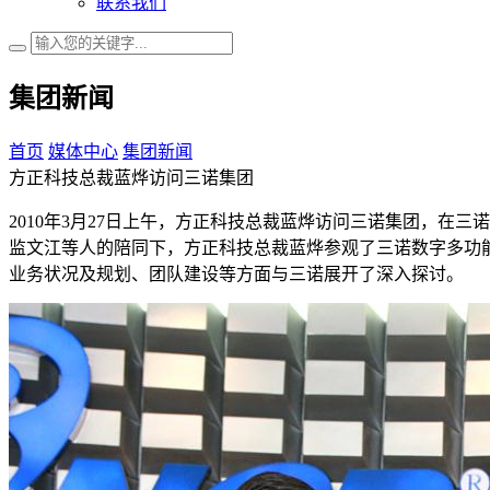
联系我们
集团新闻
首页
媒体中心
集团新闻
方正科技总裁蓝烨访问三诺集团
2010年3月27日上午，方正科技总裁蓝烨访问三诺集团，
监文江等人的陪同下，方正科技总裁蓝烨参观了三诺数字多功
业务状况及规划、团队建设等方面与三诺展开了深入探讨。