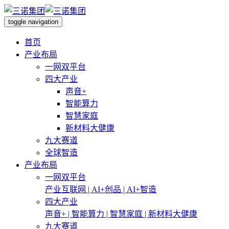
toggle navigation
首页
产业布局
一网双平台
四大产业
声音+
智能算力
智慧家庭
新材料大健康
九大赛道
全球智造
产业布局
一网双平台
产业互联网 | AI+创品 | AI+智造
四大产业
声音+ | 智能算力 | 智慧家庭 | 新材料大健康
九大赛道