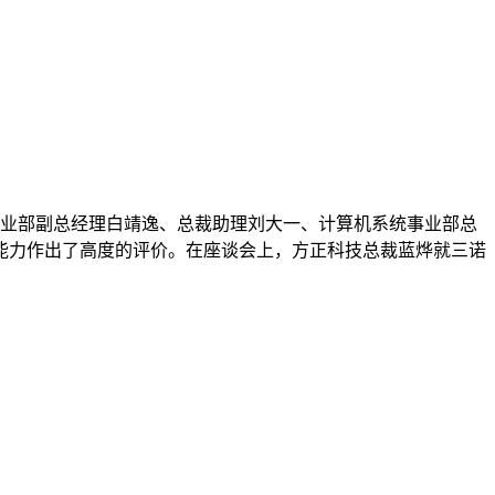
统事业部副总经理白靖逸、总裁助理刘大一、计算机系统事业部总
能力作出了高度的评价。在座谈会上，方正科技总裁蓝烨就三诺