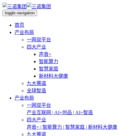
toggle navigation
首页
产业布局
一网双平台
四大产业
声音+
智能算力
智慧家庭
新材料大健康
九大赛道
全球智造
产业布局
一网双平台
产业互联网 | AI+创品 | AI+智造
四大产业
声音+ | 智能算力 | 智慧家庭 | 新材料大健康
九大赛道