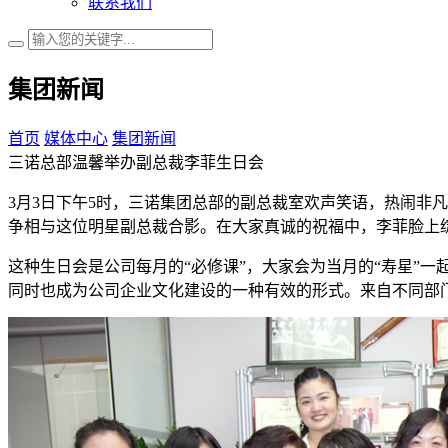
联系我们
集团新闻
首页
媒体中心
集团新闻
三诺总部温馨举办副总裁李菲生日会
3月3日下午5时，三诺集团总部的副总裁室欢声笑语，热闹非
争相与这位明星副总裁合影。在大家真诚的祝福中，李菲脸上
这种生日会是公司每月的“必修课”，大家会为当月的“寿星”
同时也成为公司企业文化建设的一种有效的形式。来自不同部门