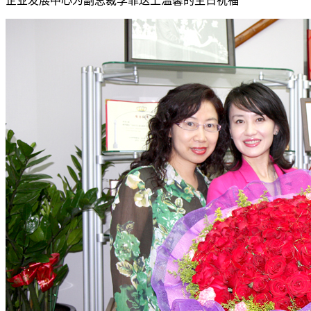
企业发展中心为副总裁李菲送上温馨的生日祝福