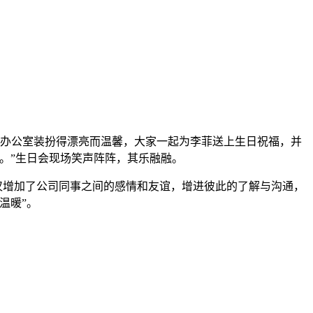
将办公室装扮得漂亮而温馨，大家一起为李菲送上生日祝福，并
。”生日会现场笑声阵阵，其乐融融。
仅增加了公司同事之间的感情和友谊，增进彼此的了解与沟通，
温暖”。