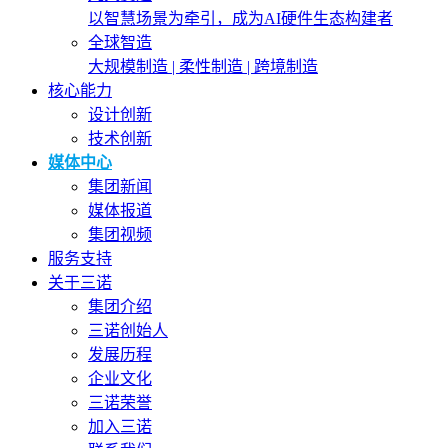
以智慧场景为牵引，成为AI硬件生态构建者
全球智造
大规模制造 | 柔性制造 | 跨境制造
核心能力
设计创新
技术创新
媒体中心
集团新闻
媒体报道
集团视频
服务支持
关于三诺
集团介绍
三诺创始人
发展历程
企业文化
三诺荣誉
加入三诺