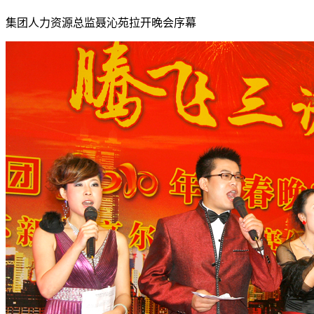
集团人力资源总监聂沁苑拉开晚会序幕