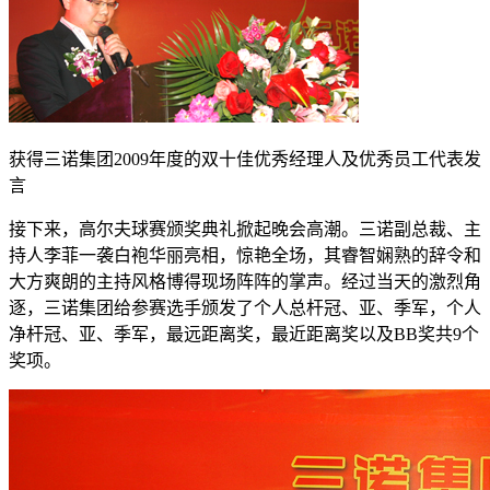
获得三诺集团2009年度的双十佳优秀经理人及优秀员工代表发
言
接下来，高尔夫球赛颁奖典礼掀起晚会高潮。三诺副总裁、主
持人李菲一袭白袍华丽亮相，惊艳全场，其睿智娴熟的辞令和
大方爽朗的主持风格博得现场阵阵的掌声。经过当天的激烈角
逐，三诺集团给参赛选手颁发了个人总杆冠、亚、季军，个人
净杆冠、亚、季军，最远距离奖，最近距离奖以及BB奖共9个
奖项。