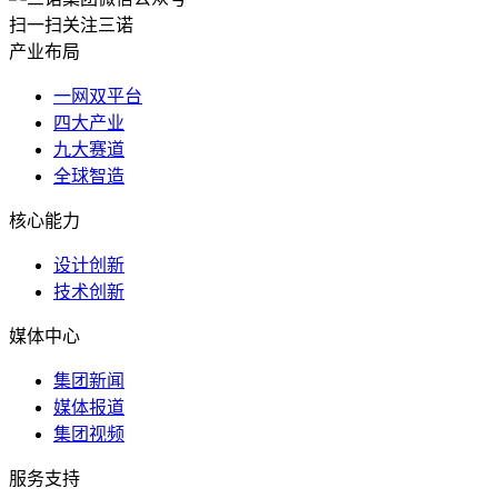
扫一扫关注三诺
产业布局
一网双平台
四大产业
九大赛道
全球智造
核心能力
设计创新
技术创新
媒体中心
集团新闻
媒体报道
集团视频
服务支持