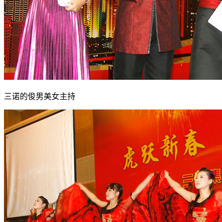
三诺的俊男美女主持