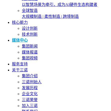
以智慧场景为牵引，成为AI硬件生态构建者
全球智造
大规模制造 | 柔性制造 | 跨境制造
核心能力
设计创新
技术创新
媒体中心
集团新闻
媒体报道
集团视频
服务支持
关于三诺
集团介绍
三诺创始人
发展历程
企业文化
三诺荣誉
加入三诺