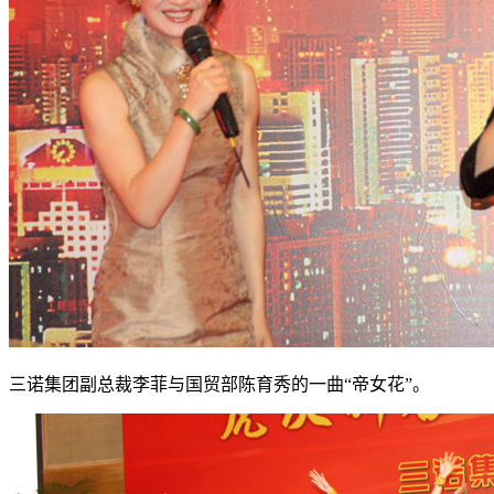
三诺集团副总裁李菲与国贸部陈育秀的一曲“帝女花”。