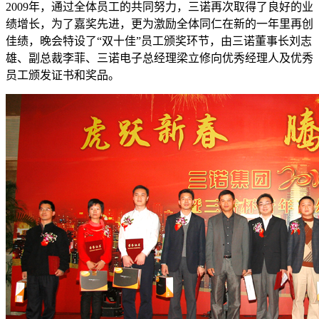
2009年，通过全体员工的共同努力，三诺再次取得了良好的业
绩增长，为了嘉奖先进，更为激励全体同仁在新的一年里再创
佳绩，晚会特设了“双十佳”员工颁奖环节，由三诺董事长刘志
雄、副总裁李菲、三诺电子总经理梁立修向优秀经理人及优秀
员工颁发证书和奖品。