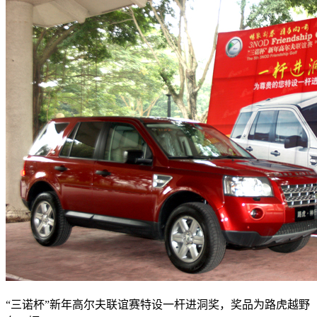
“三诺杯”新年高尔夫联谊赛特设一杆进洞奖，奖品为路虎越野