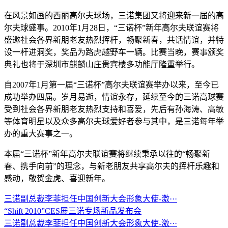
在风景如画的西丽高尔夫球场，三诺集团又将迎来新一届的高
尔夫球盛事。2010年1月28日，“三诺杯”新年高尔夫联谊赛将
盛邀社会各界新朋老友热烈挥杆，畅聚新春，共话情谊，并特
设一杆进洞奖，奖品为路虎越野车一辆。比赛当晚，赛事颁奖
典礼也将于深圳市麒麟山庄贵宾楼多功能厅隆重举行。
自2007年1月第一届“三诺杯”高尔夫联谊赛举办以来，至今已
成功举办四届。岁月易逝，情谊永存，延续至今的三诺高球赛
受到社会各界新朋老友热烈支持和喜爱，先后有孙海涛、高敏
等体育明星以及众多高尔夫球爱好者参与其中，是三诺每年举
办的重大赛事之一。
本届“三诺杯”新年高尔夫联谊赛将继续秉承以往的“畅聚新
春、携手向前”的理念，与新老朋友共享高尔夫的挥杆乐趣和
感动，敬贺金虎、喜迎新年。
三诺副总裁李菲担任中国创新大会形象大使-激···
“Shift 2010”CES展三诺专场新品发布会
三诺副总裁李菲担任中国创新大会形象大使-激···