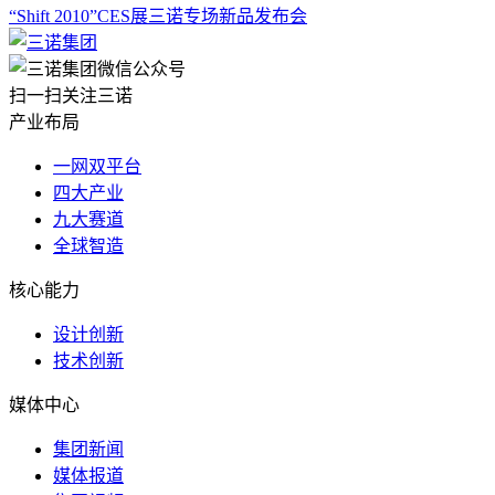
“Shift 2010”CES展三诺专场新品发布会
扫一扫关注三诺
产业布局
一网双平台
四大产业
九大赛道
全球智造
核心能力
设计创新
技术创新
媒体中心
集团新闻
媒体报道