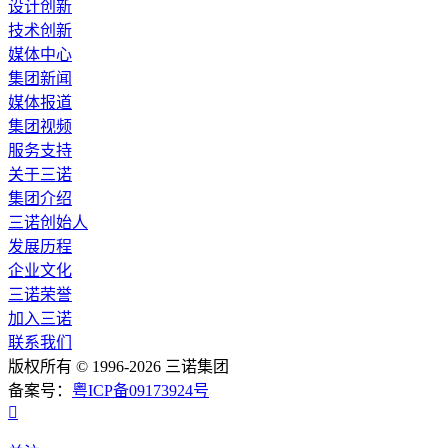
设计创新
技术创新
媒体中心
集团新闻
媒体报道
集团视频
服务支持
关于三诺
集团介绍
三诺创始人
发展历程
企业文化
三诺荣誉
加入三诺
联系我们
版权所有 © 1996-2026 三诺集团
备案号：
粤ICP备09173924号
