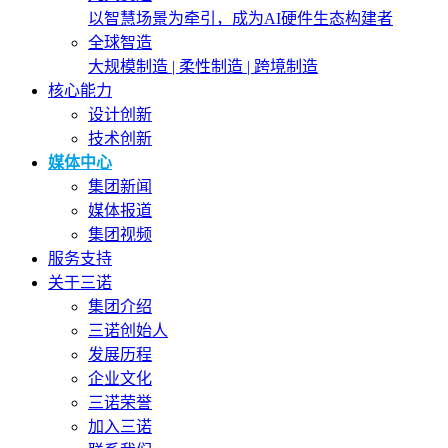
以智慧场景为牵引，成为AI硬件生态构建者
全球智造
大规模制造 | 柔性制造 | 跨境制造
核心能力
设计创新
技术创新
媒体中心
集团新闻
媒体报道
集团视频
服务支持
关于三诺
集团介绍
三诺创始人
发展历程
企业文化
三诺荣誉
加入三诺