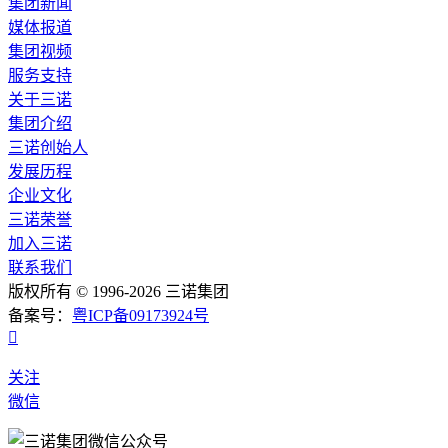
集团新闻
媒体报道
集团视频
服务支持
关于三诺
集团介绍
三诺创始人
发展历程
企业文化
三诺荣誉
加入三诺
联系我们
版权所有 © 1996-2026 三诺集团
备案号：
粤ICP备09173924号

关注
微信