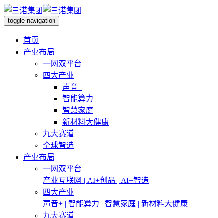
toggle navigation
首页
产业布局
一网双平台
四大产业
声音+
智能算力
智慧家庭
新材料大健康
九大赛道
全球智造
产业布局
一网双平台
产业互联网 | AI+创品 | AI+智造
四大产业
声音+ | 智能算力 | 智慧家庭 | 新材料大健康
九大赛道