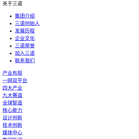
关于三诺
集团介绍
三诺创始人
发展历程
企业文化
三诺荣誉
加入三诺
联系我们
产业布局
一网双平台
四大产业
九大赛道
全球智造
核心能力
设计创新
技术创新
媒体中心