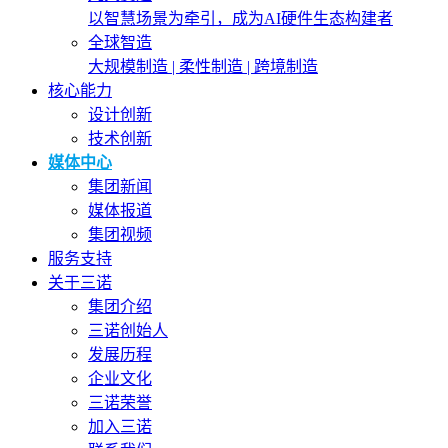
以智慧场景为牵引，成为AI硬件生态构建者
全球智造
大规模制造 | 柔性制造 | 跨境制造
核心能力
设计创新
技术创新
媒体中心
集团新闻
媒体报道
集团视频
服务支持
关于三诺
集团介绍
三诺创始人
发展历程
企业文化
三诺荣誉
加入三诺