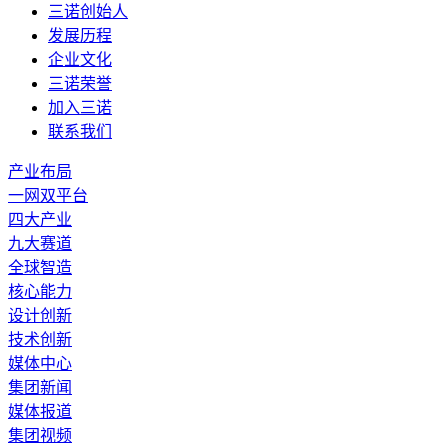
三诺创始人
发展历程
企业文化
三诺荣誉
加入三诺
联系我们
产业布局
一网双平台
四大产业
九大赛道
全球智造
核心能力
设计创新
技术创新
媒体中心
集团新闻
媒体报道
集团视频