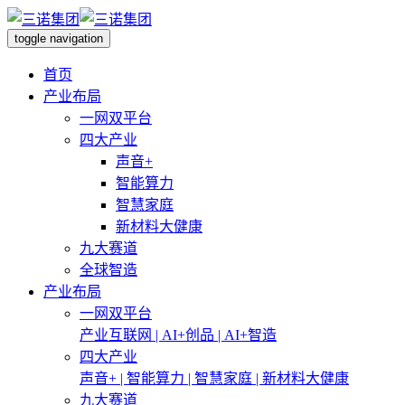
toggle navigation
首页
产业布局
一网双平台
四大产业
声音+
智能算力
智慧家庭
新材料大健康
九大赛道
全球智造
产业布局
一网双平台
产业互联网 | AI+创品 | AI+智造
四大产业
声音+ | 智能算力 | 智慧家庭 | 新材料大健康
九大赛道