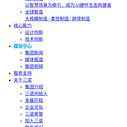
以智慧场景为牵引，成为AI硬件生态构建者
全球智造
大规模制造 | 柔性制造 | 跨境制造
核心能力
设计创新
技术创新
媒体中心
集团新闻
媒体报道
集团视频
服务支持
关于三诺
集团介绍
三诺创始人
发展历程
企业文化
三诺荣誉
加入三诺