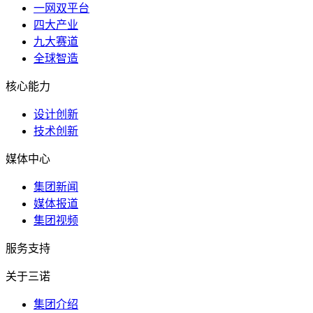
一网双平台
四大产业
九大赛道
全球智造
核心能力
设计创新
技术创新
媒体中心
集团新闻
媒体报道
集团视频
服务支持
关于三诺
集团介绍