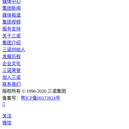
媒体中心
集团新闻
媒体报道
集团视频
服务支持
关于三诺
集团介绍
三诺创始人
发展历程
企业文化
三诺荣誉
加入三诺
联系我们
版权所有 © 1996-2026 三诺集团
备案号：
粤ICP备09173924号

关注
微信