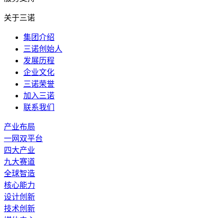
关于三诺
集团介绍
三诺创始人
发展历程
企业文化
三诺荣誉
加入三诺
联系我们
产业布局
一网双平台
四大产业
九大赛道
全球智造
核心能力
设计创新
技术创新