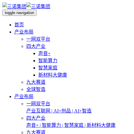
toggle navigation
首页
产业布局
一网双平台
四大产业
声音+
智能算力
智慧家庭
新材料大健康
九大赛道
全球智造
产业布局
一网双平台
产业互联网 | AI+创品 | AI+智造
四大产业
声音+ | 智能算力 | 智慧家庭 | 新材料大健康
九大赛道