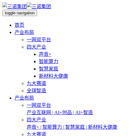
toggle navigation
首页
产业布局
一网双平台
四大产业
声音+
智能算力
智慧家庭
新材料大健康
九大赛道
全球智造
产业布局
一网双平台
产业互联网 | AI+创品 | AI+智造
四大产业
声音+ | 智能算力 | 智慧家庭 | 新材料大健康
九大赛道