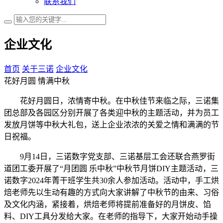
联系我们
企业文化
首页
关于三诺
企业文化
花好月圆 情满中秋
花好月圆日，浓情寄中秋。在中秋佳节来临之际，三诺集
团总部及各园区分别开展了各类迎中秋的主题活动，并为员工
发放月饼等中秋大礼包，送上企业浓浓的关爱之情和满满的节
日祝福。
9月14日，三诺数字党支部、三诺基层工会还联合燕罗街
道团工委开展了“月团圆 乐中秋”中秋节月饼DIY主题活动，三
诺数字2024年菁干班学生共30余人参加活动。活动中，手工烘
焙老师先以生动有趣的方式向大家讲解了中秋节的由来、习俗
及文化内涵，紧接着，烘焙老师将提前准备好的月饼皮、馅
料、DIY工具分发给大家。在老师的指导下，大家开始动手操