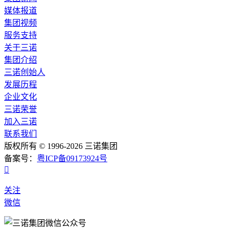
媒体报道
集团视频
服务支持
关于三诺
集团介绍
三诺创始人
发展历程
企业文化
三诺荣誉
加入三诺
联系我们
版权所有 © 1996-2026 三诺集团
备案号：
粤ICP备09173924号

关注
微信