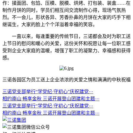
作：揉面团、包馅、压模、脱模、烘烤、打包装、装盒……在
制作月饼的同时，学员们相互间交流制作心得，现场气氛热
烈。不一会儿，形状各异、芳香扑鼻的月饼在大家的巧手下相
继诞生，大家的脸上个个洋溢着幸福的笑容。
一直以来，每逢重要的传统节日，三诺都会及时为职工送
上节日的慰问和暖心的关爱，这份关怀和祝愿让每一位职工感
受到企业大家庭的温暖，增强了职工的凝聚力、幸福感和获得
感。
三诺各园区为员工送上企业浓浓的关爱之情和满满的中秋祝福
三诺党支部举行“学党纪·守初心”庆祝建党···
相约南山 畅享金秋 三诺开展登山团建和主题···
三诺党支部举行“学党纪·守初心”庆祝建党···
相约南山 畅享金秋 三诺开展登山团建和主题···